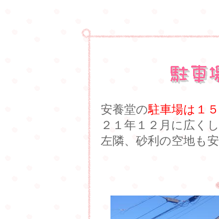
安養堂の
駐車場は１
２１年１２月に広く
左隣、砂利の空地も