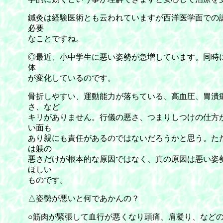
鍼灸は経験医術とも云われていますが西洋医学面での
必要
なことですね。
◎最近、小中学生に悪い姿勢が急増しています。同時
体
が変化しているのです。
骨折しやすい、運動能力が落ちている、高血圧、胃潰
さ、など
キリがありません。行儀の悪さ、つまりしつけの仕方
い面も
あり親にも責任があるのではないだろうかと思う。た
は躾の
悪さだけが根本的な原因ではなく、真の原因は悪い姿
ほしい
ものです。
△姿勢が悪いと何であかんの？
○筋肉が緊張して血行が悪くなり頭痛、肩凝り、など