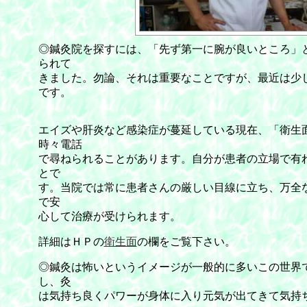
◎鍼灸院を探すには、「先ず第一に腕が良いところ」
られて
きました。勿論、それは重要なことですが、最近は少
です。
エイズや肝炎など感染症が蔓延している現在、「衛生
時々電話
で尋ねられることがあります。自分が患者の立場で有
とで
す。当院では常に患者さんの厳しい目線に立ち、万全
で安
心して治療が受けられます。
詳細はＨＰの
衛生面
の欄をご覧下さい。
◎鍼灸は怖いというイメージが一般的に多いこの世界
し、灸
は気持ち良くパワーが身体に入り元気が出てきて気持