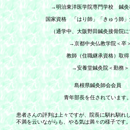
→明治東洋医学院専門学校 鍼灸
国家資格 「はり師」「きゅう師」
（通学中、大阪野田鍼灸接骨院に
→京都中央仏教学院＜卒
教師（住職継承資格）取得
→安養堂鍼灸院＜勤務＞
島根県鍼灸師会会員
青年部長を任されています
患者さんの評判は上々ですが、院長に馴れ馴れ
不満を云いながらも、やる気は満々の様子です