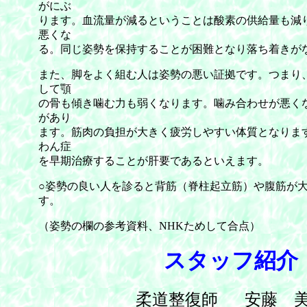
がにぶ
ります。血流量が減るということは酸素の供給量も減
悪くな
る。同じ姿勢を保持することが困難となり落ち着きが
また、脚をよく組む人は姿勢の悪い証拠です。つまり
して顎
の骨も傾き噛む力も弱くなります。噛み合わせが悪く
があり
ます。筋肉の負担が大きく疲労しやすい体質となりま
わん症
を早期治療することが肝要であるといえます。
○姿勢の良い人を診ると背筋（脊柱起立筋）や腹筋が
す。
（姿勢の欄の参考資料、NHKためして合点）
スタッフ紹介
柔道整復師
安藤 