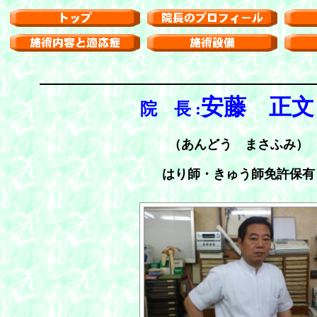
安藤 正
院 長 :
（あんどう まさふみ）
はり師・きゅう師免許保有