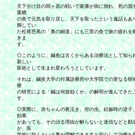
天下分け目の関ヶ原の戦いで家康が病に倒れ、死の淵
栗栖
の灸で元気を取り戻し、天下を取ったという逸話もあ
脚してい
た松尾芭蕉の「奥の細道」にも三里の灸で旅の疲れを
きま
す。
◎このように、鍼灸は古くからある治療法として知ら
新しい
医術として生まれ変わろうとしています。
それは、鍼灸大学の付属診療所や大学院での更なる研
療
の研究による「鍼は何故効くか」の解明が進んできた
す。
◎実際に、赤ちゃんの夜泣き、疳の虫、妊娠時の逆子
効果
があっても、その治る理由が解らないと迷信などと勘
が、医
学的に効くという事が理解できますと安心して治療を