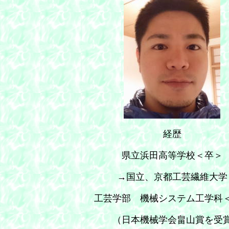
経歴
県立浜田高等学校＜卒＞
→国立、京都工芸繊維大学
工芸学部 機械システム工学科
（日本機械学会畠山賞を受