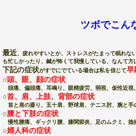
ツボでこん
最近
、疲れやすいとか、ストレスがたまって眠れな
も忙しかったり、鍼が怖くて我慢している、なんて方
下記の症状
早
がすでにでている場合は私を信じて
○
頭、眼、顔の症状
頭痛、偏頭痛、耳鳴り、眼精疲労、弱視、仮性近視
○
首、肩、上肢、背部の症状
首と肩の凝り、五十肩、野球肩、テニス肘、腕と手
○
腰と下肢の症状
慢性腰痛、ギックリ腰、膝関節炎、足のムクミ、捻
○
婦人科の症状