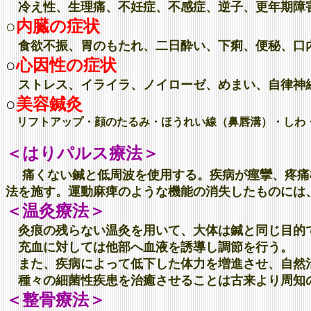
冷え性、生理痛、不妊症、不感症、逆子、更年期障
○
内臓の症状
食欲不振、胃のもたれ、二日酔い、下痢、便秘、口
○
心因性の症状
ストレス、イライラ、ノイローゼ、めまい、自律神
○
美容鍼灸
リフトアップ・顔のたるみ・ほうれい線（鼻唇溝）・しわ
＜はりパルス療法＞
痛くない鍼と低周波を使用する。疾病が痙攣、疼痛
法を施す。運動麻痺のような機能の消失したものには
＜温灸療法＞
灸痕の残らない温灸を用いて、大体は鍼と同じ目的
充血に対しては他部へ血液を誘導し調節を行う。
また、疾病によって低下した体力を増進させ、自然
種々の細菌性疾患を治癒させることは古来より周知
＜整骨療法＞