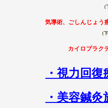
（
気導術、ごしんじょう
（
カイロプラクテ
・視力回復
・美容鍼灸