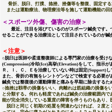
骨折、脱臼、打撲、捻挫、挫傷等を整復、固定する
または運動療法、物理療法等を施して運動機能
＜スポーツ外傷、傷害の治療＞
最近、注目を浴びているのがスポーツ鍼灸です。つ
せることができる治療法として注目されているのが
＜注意＞
○脱臼は医師や柔道整復師による専門家の治療を受けな
(Compression)冷却(Ice)高挙(Elevation)
Ｒ、Ｉ、Ｃ、Ｅを治療していない時は固定(Support)
また、骨折の有無をレントゲンなどで検査する必要が
鍼灸では整復後の運動障害と痛みを早期に除去するた
○捻挫は靱帯の損傷をいい、肉離れは筋組織の損傷を
と分類する。何れも軽度であれば鍼灸の治療範囲内で
能が完全消失している重度の障害を伴うものもあり、
脱臼と同じく初期の処置を間違わなければ、２度と