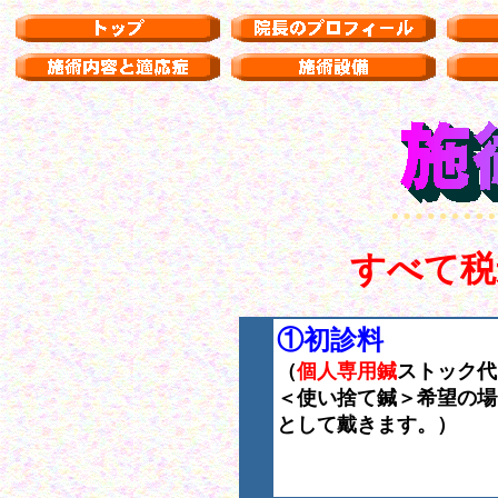
すべて税
①初診料
（
個人専用鍼
ストック代
＜使い捨て鍼＞希望の場
として戴きます。）