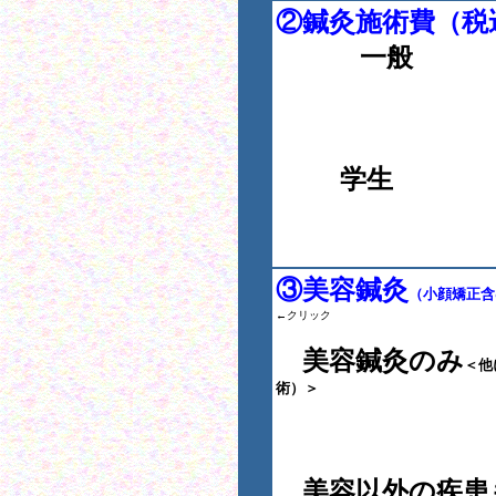
②鍼灸施術費（税
一
③美容鍼灸
（小顔矯正含
←クリック
美容鍼灸のみ
＜他
術）＞
美容以外の疾患