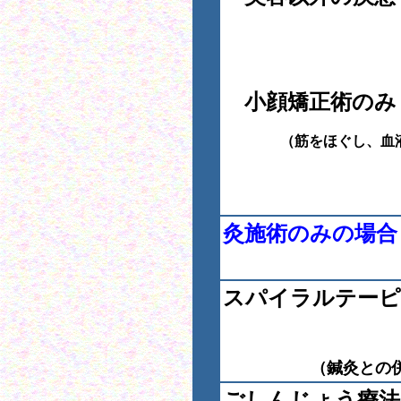
小顔矯正術のみ
（筋をほぐし、血液・
灸施術のみの場合
スパイラルテーピ
（鍼灸との
ごしんじょう療法